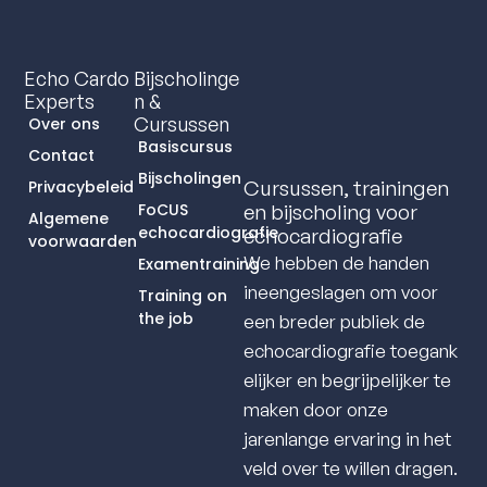
Echo Cardo
Bijscholinge
Experts
N &
Cursussen
Over ons
Basiscursus
Contact
Bijscholingen
Cursussen, trainingen
Privacybeleid
FoCUS
en bijscholing voor
Algemene
echocardiografie
echocardiografie
voorwaarden
We hebben de handen
Examentraining
ineengeslagen om voor
Training on
the job
een breder publiek de
echocardiografie toegank
elijker en begrijpelijker te
maken door onze
jarenlange ervaring in het
veld over te willen dragen.