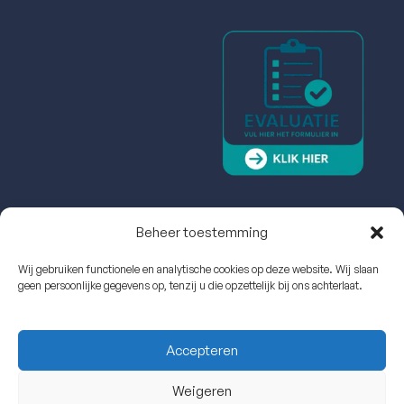
Beheer toestemming
Wij gebruiken functionele en analytische cookies op deze website. Wij slaan
geen persoonlijke gegevens op, tenzij u die opzettelijk bij ons achterlaat.
Accepteren
Weigeren
Echo Cardio Experts