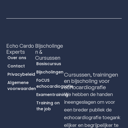
Echo Cardo
Bijscholinge
Experts
N &
Cursussen
Over ons
Basiscursus
Contact
Bijscholingen
Cursussen, trainingen
Privacybeleid
FoCUS
en bijscholing voor
Algemene
echocardiografie
echocardiografie
voorwaarden
We hebben de handen
Examentraining
ineengeslagen om voor
Training on
the job
een breder publiek de
echocardiografie toegank
elijker en begrijpelijker te