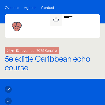
Over ons
Agenda
Contact
9 t/m 13 november 2026 Bonaire
5e editie Caribbean echo
course