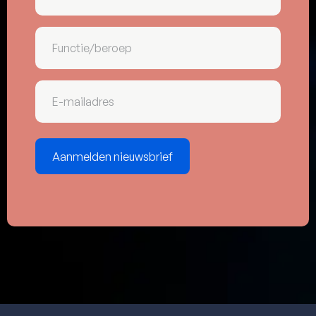
(Vereist)
Functie/beroep
E-
mailadres
(Vereist)