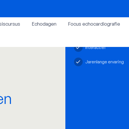
siscursus
Echodagen
Focus echocardiografie
Kleine groep
Interactief
Jarenlange ervaring
en