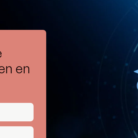
e
gen en