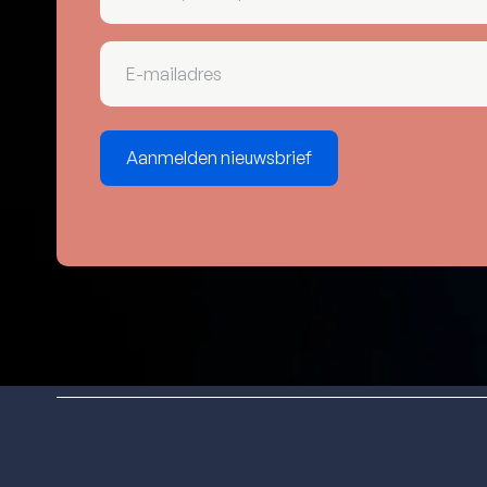
E-
mailadres
(Vereist)