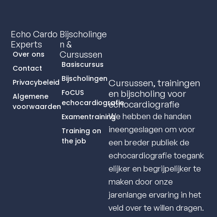
Echo Cardo
Bijscholinge
Experts
N &
Cursussen
Over ons
Basiscursus
Contact
Bijscholingen
Cursussen, trainingen
Privacybeleid
FoCUS
en bijscholing voor
Algemene
echocardiografie
echocardiografie
voorwaarden
We hebben de handen
Examentraining
ineengeslagen om voor
Training on
the job
een breder publiek de
echocardiografie toegank
elijker en begrijpelijker te
maken door onze
jarenlange ervaring in het
veld over te willen dragen.