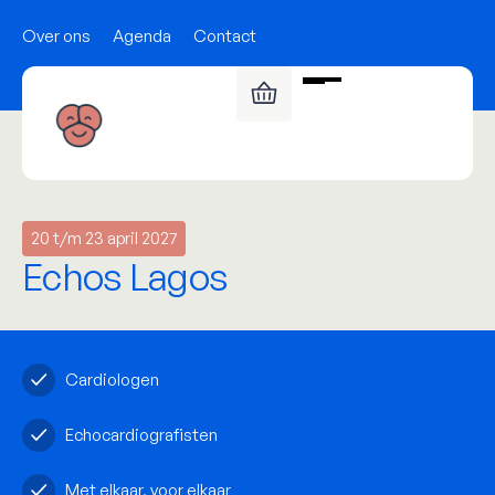
Over ons
Agenda
Contact
20 t/m 23 april 2027
Echos Lagos
Cardiologen
Echocardiografisten
Met elkaar, voor elkaar