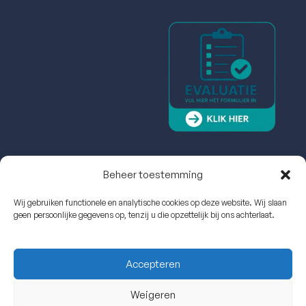
Beheer toestemming
Wij gebruiken functionele en analytische cookies op deze website. Wij slaan
geen persoonlijke gegevens op, tenzij u die opzettelijk bij ons achterlaat.
Accepteren
Weigeren
Echo Cardio Experts