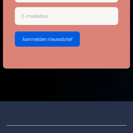
E-
mailadres
(Vereist)