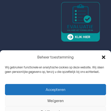
Beheer toestemming
Wij gebruiken functionele en analytische cookies op deze website. Wij slaan
geen persoonlijke gegevens op, tenzij u die opzettelijk bij ons achterlaat.
Accepteren
Weigeren
Echo Cardio Experts