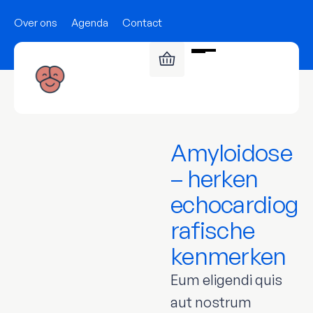
Over ons
Agenda
Contact
Amyloidose
– herken
echocardiog
rafische
kenmerken
Eum eligendi quis
aut nostrum