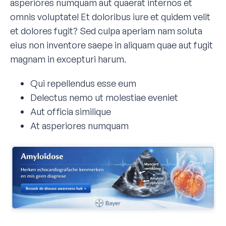
asperiores numquam aut quaerat internos et
omnis voluptate! Et doloribus iure et quidem velit
et dolores fugit? Sed culpa aperiam nam soluta
eius non inventore saepe in aliquam quae aut fugit
magnam in excepturi harum.
Qui repellendus esse eum
Delectus nemo ut molestiae eveniet
Aut officia similique
At asperiores numquam