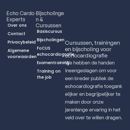
Echo Cardo
Bijscholinge
Experts
N &
Cursussen
Over ons
Basiscursus
Contact
Bijscholingen
Cursussen, trainingen
Privacybeleid
FoCUS
en bijscholing voor
Algemene
echocardiografie
echocardiografie
voorwaarden
We hebben de handen
Examentraining
ineengeslagen om voor
Training on
the job
een breder publiek de
echocardiografie toegank
elijker en begrijpelijker te
maken door onze
jarenlange ervaring in het
veld over te willen dragen.